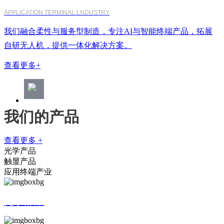
APPLICATION TERMINAL LNDUSTRY
我们融合柔性与服务型制造，专注AI与智能终端产品，拓展
自研无人机，提供一体化解决方案。
查看更多+
我们的产品
查看更多 +
光学产品
触显产品
应用终端产业
光学部品