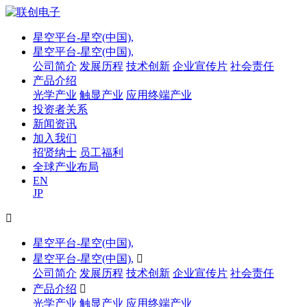
星空平台-星空(中国),
星空平台-星空(中国),
公司简介
发展历程
技术创新
企业宣传片
社会责任
产品介绍
光学产业
触显产业
应用终端产业
投资者关系
新闻资讯
加入我们
招贤纳士
员工福利
全球产业布局
EN
JP

星空平台-星空(中国),
星空平台-星空(中国),

公司简介
发展历程
技术创新
企业宣传片
社会责任
产品介绍

光学产业
触显产业
应用终端产业