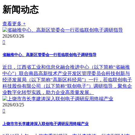
新闻动态
查看更多 +
2026/03/26

省融推中心、高新区管委会一行莅临联创电子调研指导
近日，江西省工业和信息化融合推进中心（以下简称“省融推
中心”）联合南昌高新技术产业开发区管理委员会科技创新与
经济发展局（以下简称“高新区科经局”）一行，莅临联创电子
科技股份有限公司（以下简称“联创电子”）调研指导，聚焦企
业数字化转型实践，助力企业高质量发展。
2026/03/25

上饶市市长李建涛深入联创电子调研应用终端产业